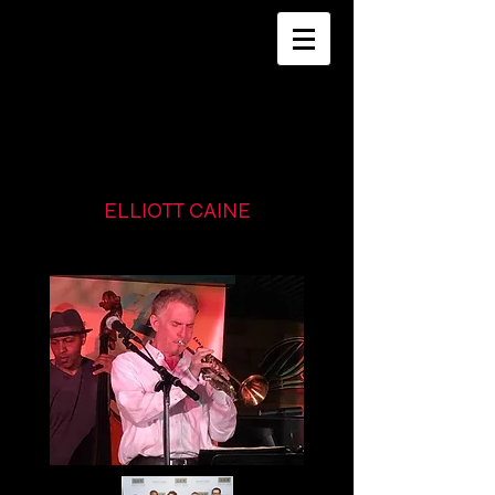
BOOKINGS
626-318-
6083
ELLIOTT CAINE